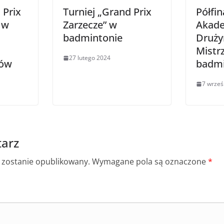
 Prix
Turniej „Grand Prix
Półfin
y w
Zarzecze” w
Akade
badmintonie
Druż
Mistr
27 lutego 2024
nów
badmi
7 wrześ
arz
e zostanie opublikowany.
Wymagane pola są oznaczone
*