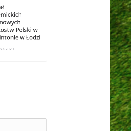
ał
mickich
ynowych
zostw Polski w
ntonie w Łodzi
nia 2020