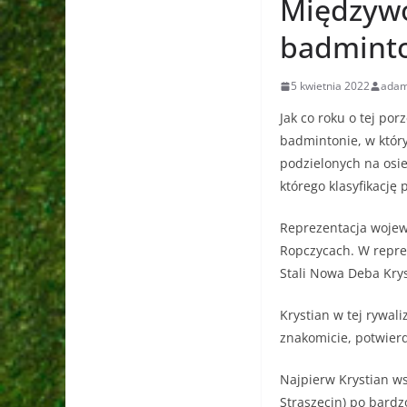
Międzywo
badminto
5 kwietnia 2022
ada
Jak co roku o tej po
badmintonie, w któr
podzielonych na osi
którego klasyfikację 
Reprezentacja wojew
Ropczycach. W repre
Stali Nowa Deba Krys
Krystian w tej rywal
znakomicie, potwierd
Najpierw Krystian w
Straszęcin) po bardz