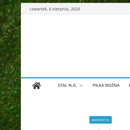
Przejdź
czwartek, 6 sierpnia, 2026
do
treści
STAL N.D.
PIŁKA NOŻNA
BADMINTON