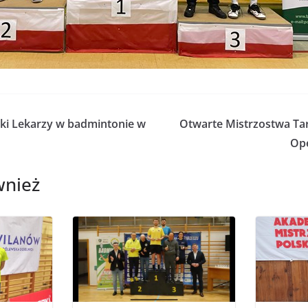
ski Lekarzy w badmintonie w
Otwarte Mistrzostwa Ta
Ope
wnież