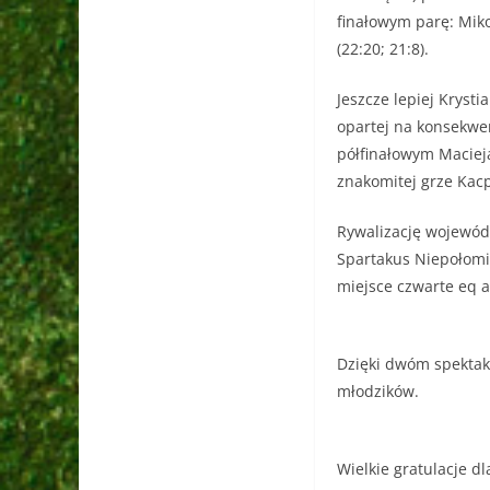
finałowym parę: Miko
(22:20; 21:8).
Jeszcze lepiej Krysti
opartej na konsekwe
półfinałowym Macieja
znakomitej grze Kacp
Rywalizację wojewód
Spartakus Niepołomi
miejsce czwarte eq 
Dzięki dwóm spektak
młodzików.
Wielkie gratulacje d