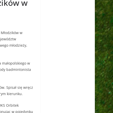
zików w
a Młodzików w
ojewództw
owego młodzieży,
a małopolskiego w
ody badmintonista
ów. Spisał się wręcz
brym kierunku.
UKS Orbitek
konując w pojedynku