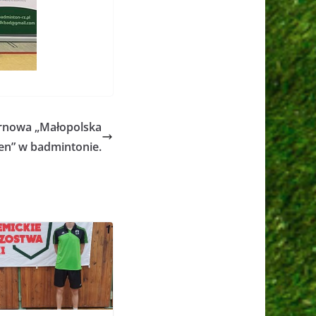
rnowa „Małopolska
n” w badmintonie.