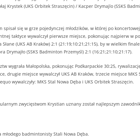
łaj Krystek (UKS Orbitek Straszęcin) / Kacper Drymajlo (SSKS Badm
an spisał się w grze pojedynczej młodzików, w której po koncertowej
ntnej taktyce wywalczył pierwsze miejsce, pokonując najpierw w p
 Słane (UKS AB Kraków) 2:1 (21:19;10:21;21:15), by w wielkim final
ra Drymajło (SSKS Badminton Przemyśl) 2:1 (16:21;21:10;21:17).
ztw wygrała Małopolska, pokonując Podkarpackie 30:25, rywalizac
ce, drugie miejsce wywalczył UKS AB Kraków, trzecie miejsce MKS 
aequo wywalczyły: MKS Stal Nowa Dęba i UKS Orbitek Straszęcin.
ularnym zwycięstwom Krystian uznany został najlepszym zawodnik
la młodego badmintonisty Stali Nowa Dęba.