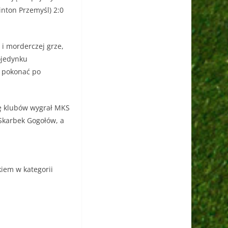
inton Przemyśl) 2:0
 i morderczej grze,
ojedynku
e pokonać po
ję klubów wygrał MKS
Skarbek Gogołów, a
iem w kategorii