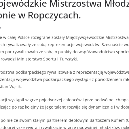
jewódzkie Mistrzostwa Młod
nie w Ropczycach.
m
rze w całej Polsce rozegrane zostały Międzywojewódzkie Mistrzostw
ych rywalizowały ze sobą reprezentacje województw. Szesnaście w
em par rywalizowało ze sobą o punkty do współzawodnictwa sport
prowadzi Ministerstwo Sportu i Turystyki.
ództwa podkarpackiego rywalizowała z reprezentacją województw
zentacji województwa podkarpackiego wystąpił z powodzeniem mł
tian Wąsik.
izacji wystąpił w grze pojedynczej chłopców i grze podwójnej chłopc
zając po raz kolejny że jego talent rozwija się dynamicznie i w do
spólnie ze swoim stałym partnerem deblowym Bartoszem Kuflem (
o dobrej grze wygrali rywalizację w grze podwójnej młodzików, po