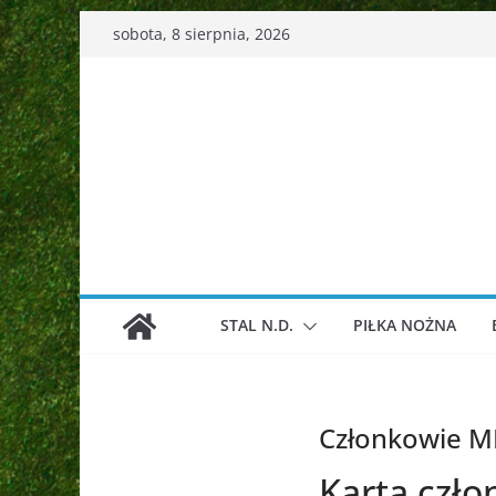
Przejdź
sobota, 8 sierpnia, 2026
do
treści
STAL N.D.
PIŁKA NOŻNA
Członkowie M
Karta czł