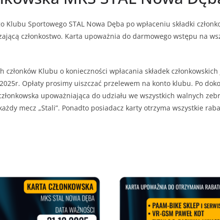
go Klubu Sportowego STAL Nowa Dęba po wpłaceniu składki członk
dzającą członkostwo. Karta upoważnia do darmowego wstępu na w
h członków Klubu o konieczności wpłacania składek członkowskic
 2025r. Opłaty prosimy uiszczać przelewem na konto klubu. Po dok
członkowska upoważniająca do udziału we wszystkich walnych zebr
żdy mecz „Stali”. Ponadto posiadacz karty otrzyma wszystkie raba