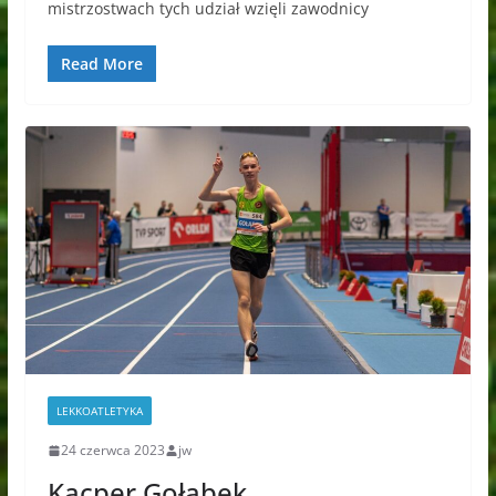
mistrzostwach tych udział wzięli zawodnicy
Read More
LEKKOATLETYKA
24 czerwca 2023
jw
Kacper Gołąbek