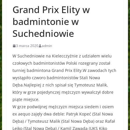
Grand Prix Elity w
badmintonie w
Suchedniowie
3 marca 2020
admin
W Suchedniowie na Kielecczyźnie z udziałem wielu
czołowych badmintonistów Polski rozegrany został
turniej badmintona Grand Prix Elity.W zawodach tych
wystąpiło czworo badmintonistów Stali Nowa
Dęba.Najlepiej z nich spisał się Tymoteusz Malik,
który w grze pojedynczej mężczyzn wywalczył dobre
piąte miejsce.
W grze podwójnej mężczyzn miejsca siedem i osiem
ex aequo zajęły dwa deble: Patryk Kopeć (Stal Nowa
Dęba) / Tymoteusz Malik (Stal Nowa Dęba) oraz Rafał
Lejko (Stal Nowa Dęba) / Kamil Zawada (UKS Kiko