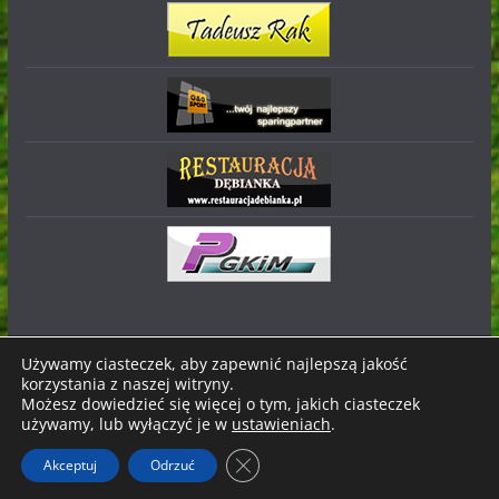
Używamy ciasteczek, aby zapewnić najlepszą jakość
korzystania z naszej witryny.
Prawa autorskie © 2026
Stal Nowa Dęba
. Wszystkie prawa
Możesz dowiedzieć się więcej o tym, jakich ciasteczek
zastrzeżone.
używamy, lub wyłączyć je w
ustawieniach
.
Motyw:
ColorMag
stworzony przez ThemeGrill. Wspierane
Zamknij panel powiadomień o ci
Akceptuj
Odrzuć
przez
WordPress
.