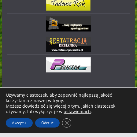
Używamy ciasteczek, aby zapewnić najlepszą jakość
korzystania z naszej witryny.
Prawa autorskie © 2026
Stal Nowa Dęba
. Wszystkie prawa
Możesz dowiedzieć się więcej o tym, jakich ciasteczek
zastrzeżone.
używamy, lub wyłączyć je w
ustawieniach
.
Motyw:
ColorMag
stworzony przez ThemeGrill. Wspierane
Zamknij panel powiadomień o ci
Akceptuj
Odrzuć
przez
WordPress
.