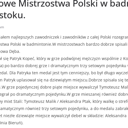
owe Mistrzostwa Polski w ba
stoku.
am
ałem najlepszych zawodniczek i zawodników z całej Polski rozegra
stwa Polski w badmintonie.W mistrzostwach bardzo dobrze spisal
Nowa Dęba.
sał się Patryk Kopeć, który w grze podwójnej mężczyzn wspólnie z
a) po bardzo dobrej grze i dramatycznym trzy setowym pojedynku w
dal. Dla Patryka ten medal jest tym cenniejszy, bo był długo wycz
 Patryk uplasował się na dziewiątym miejscu.Dobrze spisała się t
.W grze pojedynczej dobre piąte miejsce wywalczył Tymoteusz Mali
egrał po dramatycznym pojedynku.W grze mieszanej również dobre
 mixt Stali: Tymoteusz Malik / Aleksandra Ptak, który walkę o str
amatycznym również trzy setowym pojedynku, a do medalu zabrakł
t niezłe dziewiąte miejsce wywalczył debel w składzie: Aleksandra 
Unia Bieruń).