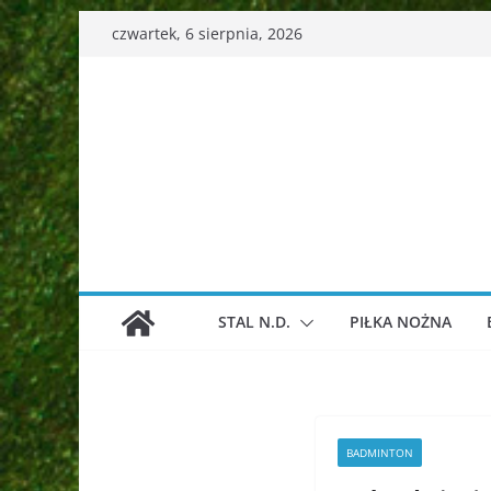
Przejdź
czwartek, 6 sierpnia, 2026
do
treści
STAL N.D.
PIŁKA NOŻNA
BADMINTON