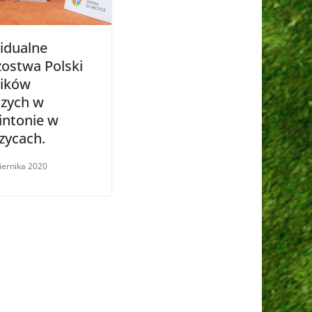
idualne
zostwa Polski
ików
zych w
ntonie w
zycach.
iernika 2020