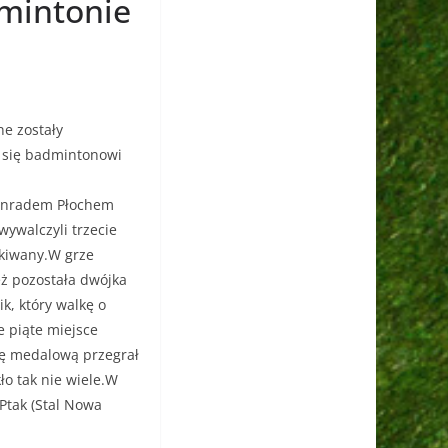
dmintonie
ne zostały
i się badmintonowi
 Konradem Płochem
ywalczyli trzecie
ekiwany.W grze
eż pozostała dwójka
k, który walkę o
 piąte miejsce
efę medalową przegrał
o tak nie wiele.W
Ptak (Stal Nowa