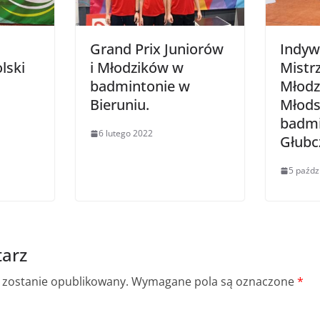
Grand Prix Juniorów
Indyw
lski
i Młodzików w
Mistr
badmintonie w
Młodz
Bieruniu.
Młods
badmi
6 lutego 2022
Głubc
5 paźdz
arz
e zostanie opublikowany.
Wymagane pola są oznaczone
*