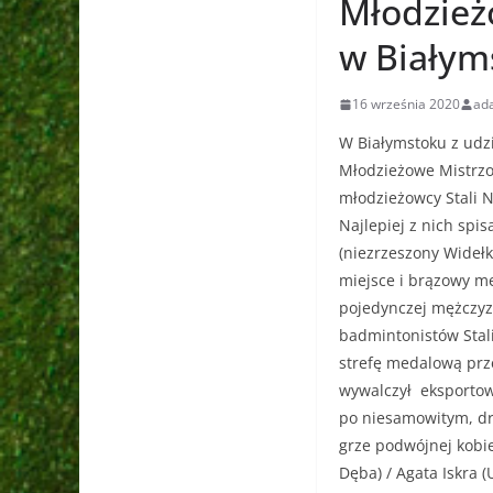
Młodzież
w Białym
16 września 2020
ad
W Białymstoku z udzi
Młodzieżowe Mistrzo
młodzieżowcy Stali 
Najlepiej z nich spi
(niezrzeszony Widełk
miejsce i brązowy me
pojedynczej mężczyzn
badmintonistów Stali
strefę medalową prz
wywalczył eksportowy
po niesamowitym, dr
grze podwójnej kobie
Dęba) / Agata Iskra (