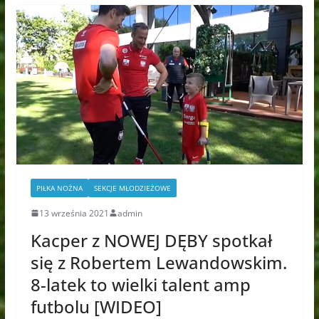
PIŁKA NOŻNA
SEKCJE MŁODZIEŻOWE
13 września 2021
admin
Kacper z NOWEJ DĘBY spotkał
się z Robertem Lewandowskim.
8-latek to wielki talent amp
futbolu [WIDEO]