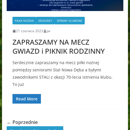
PIŁKA NOŻNA
SENIORZY
SPRAWY KLUBOWE
21 czerwca 2023
jw
ZAPRASZAMY NA MECZ
GWIAZD i PIKNIK RODZINNY
Serdecznie zapraszamy na mecz piłki nożnej
pomiędzy seniorami Stal Nowa Dęba a byłymi
zawodnikami STALI z okazji 70-lecia istnienia klubu.
To już
Read More
← Poprzednie