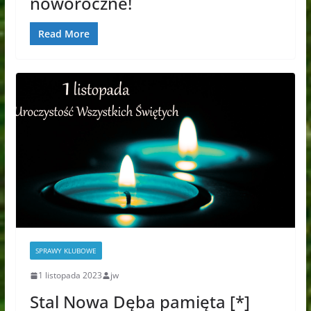
noworoczne!
Read More
SPRAWY KLUBOWE
1 listopada 2023
jw
Stal Nowa Dęba pamięta [*]