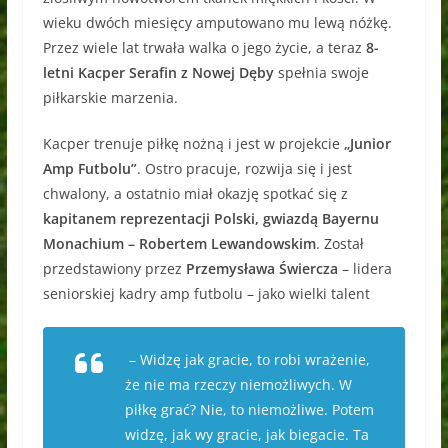
wieku dwóch miesięcy amputowano mu lewą nóżkę.
Przez wiele lat trwała walka o jego życie, a teraz
8-
letni Kacper Serafin z Nowej Dęby
spełnia swoje
piłkarskie marzenia.
Kacper trenuje piłkę nożną i jest w projekcie
„Junior
Amp Futbolu”
. Ostro pracuje, rozwija się i jest
chwalony, a ostatnio miał okazję spotkać się z
kapitanem reprezentacji Polski, gwiazdą Bayernu
Monachium – Robertem Lewandowskim
. Został
przedstawiony przez
Przemysława Świercza
– lidera
seniorskiej kadry amp futbolu – jako wielki talent
– Widzę jak gracie, to robi wrażenie,
że nie ma rzeczy niemożliwych. W
piłkę grać? Nie, to niemożliwe. Potem
widzę, jak wy gracie, jak biegacie. Ta