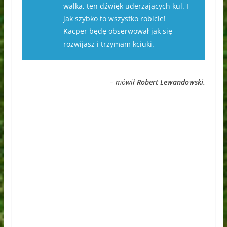
walka, ten dźwięk uderzających kul. I
jak szybko to wszystko robicie!
Kacper będę obserwował jak się
rozwijasz i trzymam kciuki.
– mówił
Robert Lewandowski.