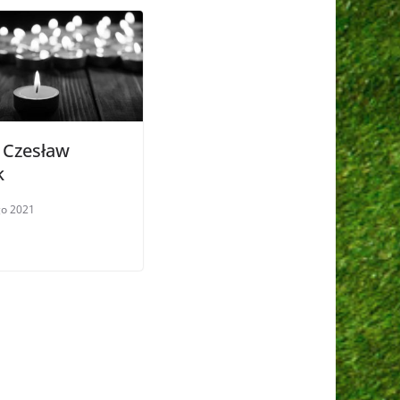
 Czesław
k
go 2021