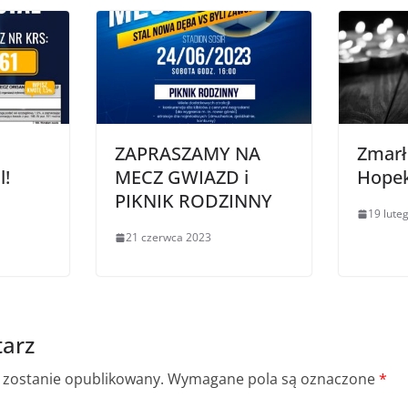
ZAPRASZAMY NA
Zmarł
l!
MECZ GWIAZD i
Hope
PIKNIK RODZINNY
19 lute
21 czerwca 2023
arz
e zostanie opublikowany.
Wymagane pola są oznaczone
*