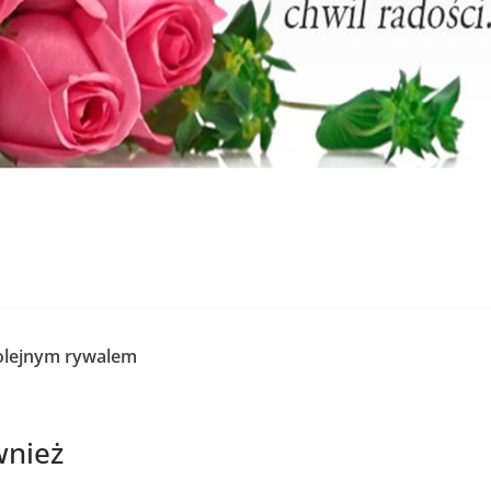
kolejnym rywalem
wnież