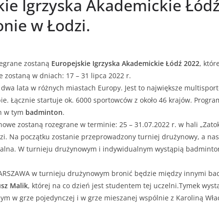
kie Igrzyska Akademickie Łód
nie w Łodzi.
zegrane zostaną
Europejskie Igrzyska Akademickie Łódź 2022
, któ
e zostaną w dniach: 17 – 31 lipca 2022 r.
dwa lata w różnych miastach Europy. Jest to największe multispor
e. Łącznie startuje ok. 6000 sportowców z około 46 krajów. Progra
ch w tym
badminton
.
we zostaną rozegrane w terminie: 25 – 31.07.2022 r. w hali „Zatok
dzi. Na początku zostanie przeprowadzony turniej drużynowy, a na
ualna. W turnieju drużynowym i indywidualnym wystąpią badminton
RSZAWA w turnieju drużynowym bronić będzie między innymi badm
sz Malik
, której na co dzień jest studentem tej uczelni.Tymek wys
ym w grze pojedynczej i w grze mieszanej wspólnie z Karoliną Wład