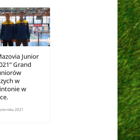
Mazovia Junior
021” Grand
Juniorów
zych w
ntonie w
ce.
ziernika 2021