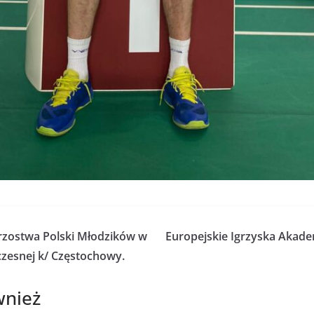
rzostwa Polski Młodzików w
Europejskie Igrzyska Akade
zesnej k/ Częstochowy.
wnież