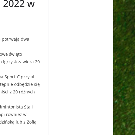
ź 2022 w
re potrwają dwa
towe święto
m Igrzysk zawiera 20
a Sportu” przy al.
stępnie odbędzie się
iści z 20 różnych
intonista Stali
tąpi również w
zińską lub z Zofią