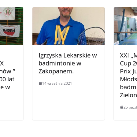
Igrzyska Lekarskie w
XXI „
XX
badmintonie w
Cup 2
nów ”
Zakopanem.
Prix 
00 lat
Młods
14 września 2021
ie w
badmi
Zielon
25 paźd