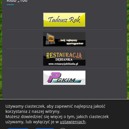
Klub „100”
Używamy ciasteczek, aby zapewnić najlepszą jakość
korzystania z naszej witryny.
Prawa autorskie © 2026
Stal Nowa Dęba
. Wszystkie prawa
Możesz dowiedzieć się więcej o tym, jakich ciasteczek
zastrzeżone.
używamy, lub wyłączyć je w
ustawieniach
.
Motyw:
ColorMag
stworzony przez ThemeGrill. Wspierane