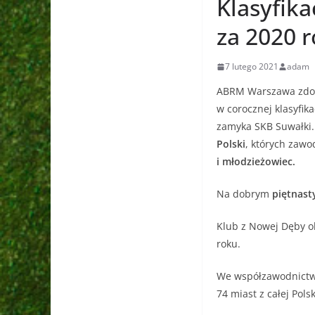
Klasyfik
za 2020 r
7 lutego 2021
adam
ABRM Warszawa zdoby
w corocznej klasyfik
zamyka SKB Suwałki. 
Polski
, których zawo
i młodzieżowiec.
Na dobrym
piętnas
Klub z Nowej Dęby o
roku.
We współzawodnictw
74 miast z całej Polsk