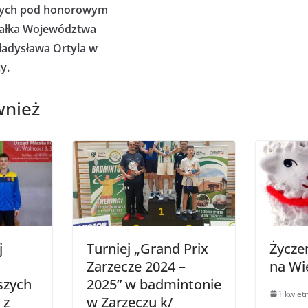
zych pod honorowym
ałka Województwa
adysława Ortyla w
y.
wnież
j
Turniej „Grand Prix
Życze
Zarzecze 2024 –
na Wi
szych
2025” w badmintonie
1 kwiet
 z
w Zarzeczu k/