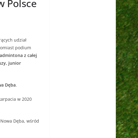
w Polsce
ących udział
atomiast podium
admintona z całej
zy, junior
wa Dęba
.
karpacia w 2020
a Nowa Dęba, wśród