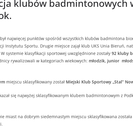
acja klubów badmintonowych 
ok.
ł najwięcej punktów spośród wszystkich klubów badmintona bior
acji Instytutu Sportu. Drugie miejsce zajął klub UKS Unia Bieruń, n
W systemie klasyfikacji sportowej uwzględnione zostały
92
kluby b
dnicy rywalizowali w kategoriach wiekowych:
młodzik, junior młods
tym
miejscu sklasyfikowany został
Miejski Klub Sportowy „Stal” No
kazał się najwyżej sklasyfikowanym klubem badmintonowym z Pod
ie miast na dobrym siedemnastym miejscu sklasyfikowana został
i.