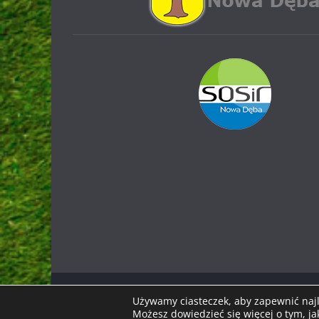
Prawa autorskie © 2026
Stal Nowa Dęba
. Wszystkie
Używamy ciasteczek, aby zapewnić najle
Motyw:
ColorMag
Możesz dowiedzieć się więcej o tym, j
stworzony przez ThemeGrill. Wsp