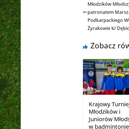
Młodzików Młods
patronatem Marsz
Podkarpackiego Wł
Żyrakowie k/ Dębic
Zobacz ró
Krajowy Turnie
Młodzików i
Juniorów Młod
w badmintonie