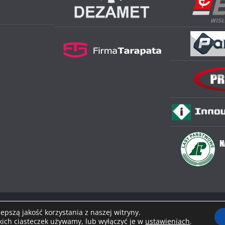
 prawa zastrzeżone.
pszą jakość korzystania z naszej witryny.
akich ciasteczek używamy, lub wyłączyć je w
ierane przez
WordPress
.
ustawieniach
.