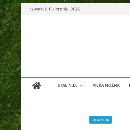
Przejdź
czwartek, 6 sierpnia, 2026
do
treści
STAL N.D.
PIŁKA NOŻNA
BADMINTON