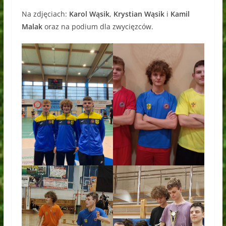
Na zdjęciach:
Karol Wąsik
,
Krystian Wąsik
i
Kamil
Malak
oraz na podium dla zwycięzców.