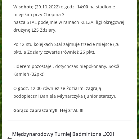
W
sobotę
(29.10.2022) o godz.
14:00
na stadionie
miejskim przy Chopina 3
nasza STAL podejmie w ramach KEEZA ligi okręgowej
drużynę LZS Ździary.
Po 12-stu kolejkach Stal zajmuje trzecie miejsce (26
pkt), a Ździary czwarte (również 26 pkt).
Liderem pozostaje , dotychczas niepokonany, Sokół
Kamień (32pkt).
O godz. 12:00 również ze Ździarmi zagrają
podopieczni Daniela Młynarczyka (junior starszy).
Gorąco zapraszamy!!! Hej STAL !!!
Międzynarodowy Turniej Badmintona „XXII