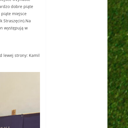
ardzo dobre piąte
 piąte miejsce
k Straszęcin).Na
zon występują w
d lewej strony: Kamil