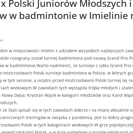
x Polski Juniorów Młodszych i
w w badmintonie w Imielinie 
am
kim w miejscowości Imielin z udziałem wszystkich najlepszych zaw
olski rozegrany został turniej badmintona pod nazwą Grand Prix Po
w w badmintonie.Warto nadmienić, że turnieje z cyklu Grand Prix P
o mistrzostwach Polski turnieje badmintona w Polsce, w których gra
ny w tym sezonie, a ostatni przed mistrzostwami Polski turniej tej 
oriach wiekowych.W zawodach tych wystąpiła trójka młodych i utal
 Nowa Dęba: Krystian Wąsik w kategorii młodzików oraz Karol Wąsk
łodszych.
 ze Stali spisali się w tych zawodach dobrze i na miarę aktualnie 
graniczonych treningów w związku z pandemią. Jest to dobry progn
trzostwami Polski w tych kategoriach wiekowych.W grze pojedyncze
 wywalczył Kamil Malak, a w grze podwójnej juniorów młodszych mi