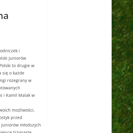
na
odniczek i
lski Juniorów
olski to drugie w
 się o każde
rangi rozegrany w
entowanych
i i Kamil Malak w
swoich możliwości,
ostyk przed
j juniorów młodszych
ejsce trzynaste