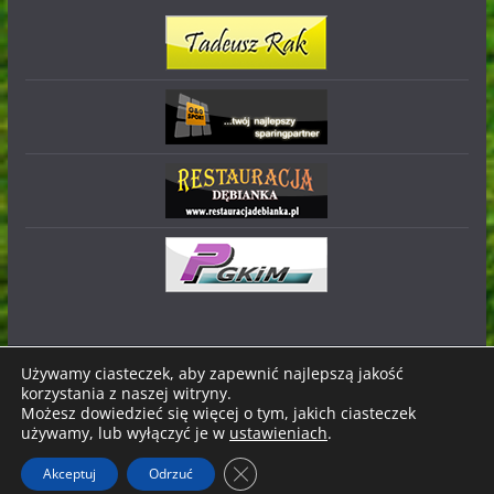
Używamy ciasteczek, aby zapewnić najlepszą jakość
korzystania z naszej witryny.
Prawa autorskie © 2026
Stal Nowa Dęba
. Wszystkie prawa
Możesz dowiedzieć się więcej o tym, jakich ciasteczek
zastrzeżone.
używamy, lub wyłączyć je w
ustawieniach
.
Motyw:
ColorMag
stworzony przez ThemeGrill. Wspierane
Zamknij panel powiadomień o ci
Akceptuj
Odrzuć
przez
WordPress
.