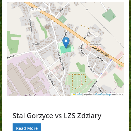
Leaflet
|
Map data ©
OpenStreetMap
contributors
Stal Gorzyce vs LZS Zdziary
Read More