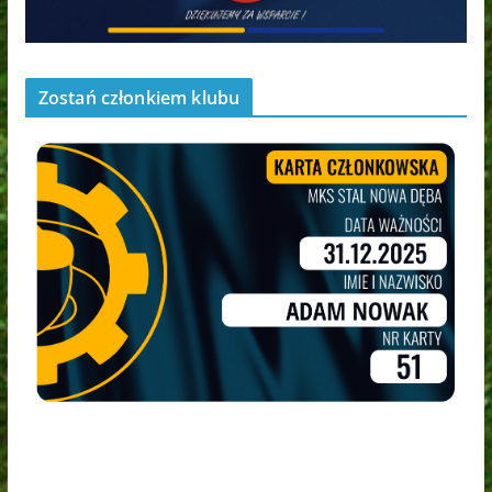
Zostań członkiem klubu