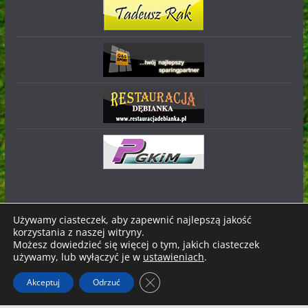
Używamy ciasteczek, aby zapewnić najlepszą jakość
korzystania z naszej witryny.
Prawa autorskie © 2026
Stal Nowa Dęba
. Wszystkie prawa
Możesz dowiedzieć się więcej o tym, jakich ciasteczek
zastrzeżone.
używamy, lub wyłączyć je w
ustawieniach
.
Motyw:
ColorMag
stworzony przez ThemeGrill. Wspierane
Zamknij panel powiadomień o ci
Akceptuj
Odrzuć
przez
WordPress
.