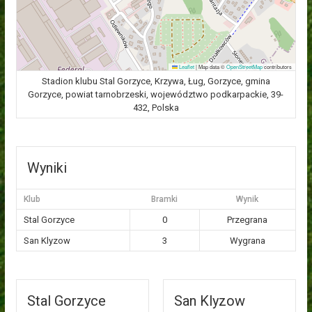
Leaflet
|
Map data ©
OpenStreetMap
contributors
Stadion klubu Stal Gorzyce, Krzywa, Ług, Gorzyce, gmina
Gorzyce, powiat tarnobrzeski, województwo podkarpackie, 39-
432, Polska
Wyniki
Klub
Bramki
Wynik
Stal Gorzyce
0
Przegrana
San Klyzow
3
Wygrana
Stal Gorzyce
San Klyzow