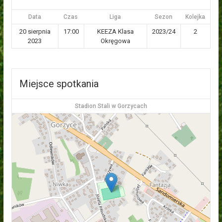
Data
Czas
Liga
Sezon
Kolejka
20 sierpnia
17:00
KEEZA Klasa
2023/24
2
2023
Okręgowa
Miejsce spotkania
Stadion Stali w Gorzycach