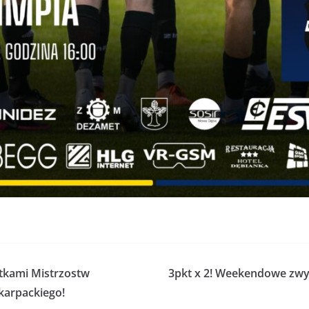
stkami Mistrzostw
3pkt x 2! Weekendowe zwyc
arpackiego!