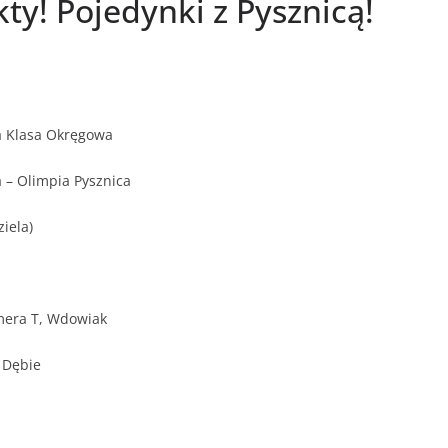
ty! Pojedynki z Pysznicą!
a Klasa Okręgowa
– Olimpia Pysznica
iela)
era T, Wdowiak
 Dębie