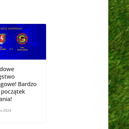
zdowe
ęstwo
ngowe! Bardzo
 początek
ania!
go 2024