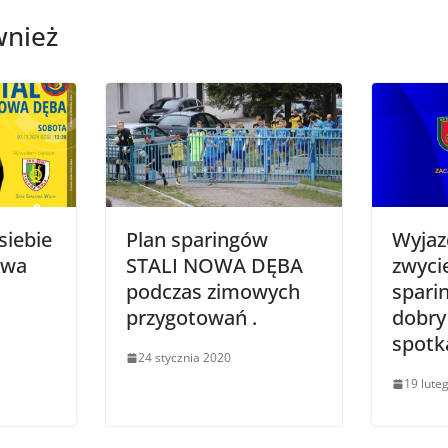
wnież
siebie
Plan sparingów
Wyja
lowa
STALI NOWA DĘBA
zwyci
podczas zimowych
spari
przygotowań .
dobry
spotk
24 stycznia 2020
19 lute