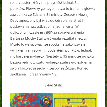
rollercoaster, który nie przyniósł jednak Stali
punktów. Pierwszy gol tego meczu to trafienie główką
zawodnika ze Ździar z 81 minuty. Zespół z Nowej
Dęby zmuszony był więc do odrabiania strat i
postawienia wszystkiego na jedną kartę. W
doliczonym czasie gry (93′) za sprawą trafienia
Bartosza Muchy Stal wyrównała rezultat meczu.
Mogło to wskazywać, że spotkanie zakończy się
wynikiem remisowym i podziałem punktów. Jednak
nic bardziej mylnego. Niestety w 95 minucie po golu
bezpośrednio z rzutu wolnego szalę zwycięstwa na
swoją korzyść przechylił zespół ze Ździar. Koniec
spotkania… przegrywamy 1:2.
Skład Stali: