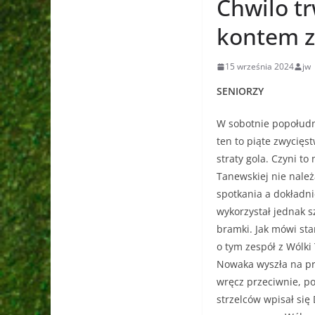
Chwilo t
kontem z
15 września 2024
jw
SENIORZY
W sobotnie popołudn
ten to piąte zwycięs
straty gola. Czyni t
Tanewskiej nie należ
spotkania a dokładni
wykorzystał jednak s
bramki. Jak mówi sta
o tym zespół z Wólki
Nowaka wyszła na pro
wręcz przeciwnie, po
strzelców wpisał się