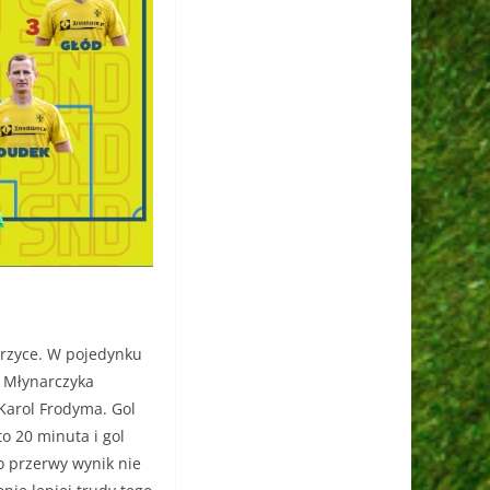
orzyce. W pojedynku
a Młynarczyka
 Karol Frodyma. Gol
to 20 minuta i gol
Do przerwy wynik nie