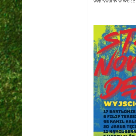
wygrywamy w Wólce T