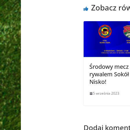
Zobacz ró
Środowy mecz 
rywalem Sokół
Nisko!
5 września 2023
Dodaj koment