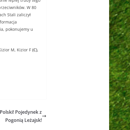
nie lepiej trudy tego
przeciwników. W 80
h Stali zaliczył
 formacja
nia, pokonujemy u
Kizior M, Kizior F
(C)
,
olski! Pojedynek z
Pogonią Leżajsk!