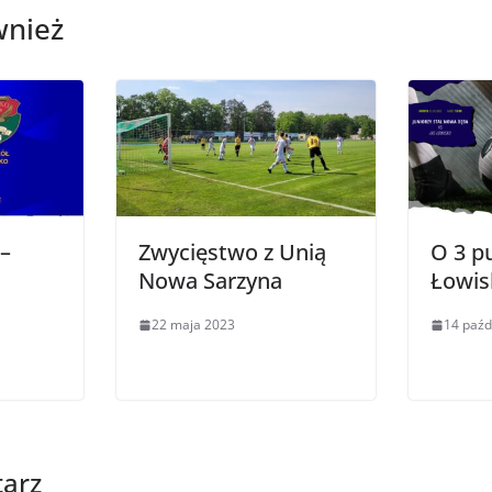
wnież
–
Zwycięstwo z Unią
O 3 p
Nowa Sarzyna
Łowis
22 maja 2023
14 paźd
arz