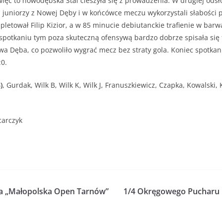
 więc to nowodębska Stal cieszyła się z prowadzenia. W drugiej odsło
 juniorzy z Nowej Dęby i w końcówce meczu wykorzystali słabości 
letował Filip Kizior, a w 85 minucie debiutanckie trafienie w barwac
potkaniu tym poza skuteczną ofensywą bardzo dobrze spisała się
wa Dęba, co pozwoliło wygrać mecz bez straty gola. Koniec spotka
:0.
)
, Gurdak, Wilk B, Wilk K, Wilk J, Franuszkiewicz, Czapka, Kowalski, 
carczyk
a „Małopolska Open Tarnów”
1/4 Okręgowego Pucharu P