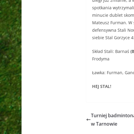
uległ już zmianie, a
spotkania wytrzymali
minucie dublet skomp
Mateusz Furman. W s
defensywna Stali No
siebie Stal Gorzyce 4
Skład Stali: Barnaś
(B
Frodyma
Ławka: Furman, Gan
HEJ STAL!
Turniej badminton
w Tarnowie