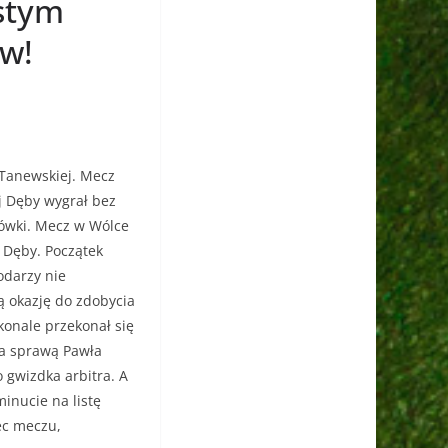
stym
ów!
 Tanewskiej. Mecz
ej Dęby wygrał bez
gówki. Mecz w Wólce
j Dęby. Początek
odarzy nie
ą okazję do zdobycia
konale przekonał się
za sprawą Pawła
 gwizdka arbitra. A
inucie na listę
iec meczu,