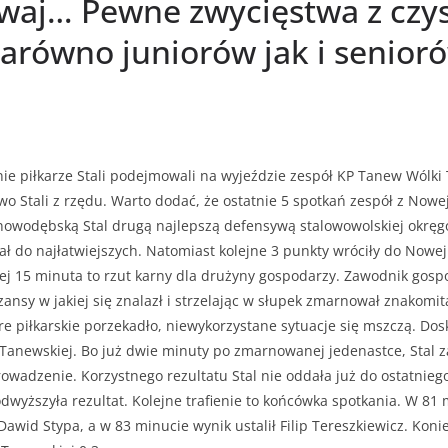
rwaj… Pewne zwycięstwa z czy
arówno juniorów jak i senior
ie piłkarze Stali podejmowali na wyjeździe zespół KP Tanew Wólki
two Stali z rzędu. Warto dodać, że ostatnie 5 spotkań zespół z Now
o nowodębską Stal drugą najlepszą defensywą stalowowolskiej okrę
ał do najłatwiejszych. Natomiast kolejne 3 punkty wróciły do Nowe
ej 15 minuta to rzut karny dla drużyny gospodarzy. Zawodnik gosp
zansy w jakiej się znalazł i strzelając w słupek zmarnował znakomit
re piłkarskie porzekadło, niewykorzystane sytuacje się mszczą. Dos
 Tanewskiej. Bo już dwie minuty po zmarnowanej jedenastce, Stal 
wadzenie. Korzystnego rezultatu Stal nie oddała już do ostatniego
dwyższyła rezultat. Kolejne trafienie to końcówka spotkania. W 81 m
 Dawid Stypa, a w 83 minucie wynik ustalił Filip Tereszkiewicz. Kon