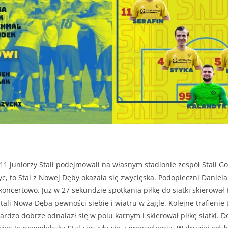
11 juniorzy Stali podejmowali na własnym stadionie zespół Stali G
yc, to Stal z Nowej Dęby okazała się zwycięska. Podopieczni Daniel
koncertowo. Już w 27 sekundzie spotkania piłkę do siatki skierował
tali Nowa Dęba pewności siebie i wiatru w żagle. Kolejne trafienie 
 bardzo dobrze odnalazł się w polu karnym i skierował piłkę siatki. 