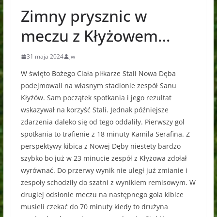
Zimny prysznic w
meczu z Kłyżowem…
31 maja 2024
jw
W święto Bożego Ciała piłkarze Stali Nowa Dęba
podejmowali na własnym stadionie zespół Sanu
Kłyżów. Sam początek spotkania i jego rezultat
wskazywał na korzyść Stali. Jednak późniejsze
zdarzenia daleko się od tego oddaliły. Pierwszy gol
spotkania to trafienie z 18 minuty Kamila Serafina. Z
perspektywy kibica z Nowej Dęby niestety bardzo
szybko bo już w 23 minucie zespół z Kłyżowa zdołał
wyrównać. Do przerwy wynik nie uległ już zmianie i
zespoły schodziły do szatni z wynikiem remisowym. W
drugiej odsłonie meczu na następnego gola kibice
musieli czekać do 70 minuty kiedy to drużyna