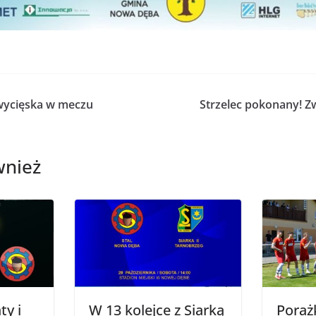
wycięska w meczu
Strzelec pokonany! 
wnież
ty i
W 13 kolejce z Siarką
Poraż