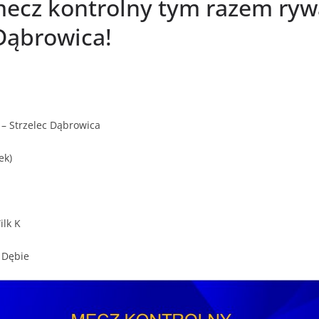
mecz kontrolny tym razem ry
 Dąbrowica!
– Strzelec Dąbrowica
ek)
ilk K
 Dębie