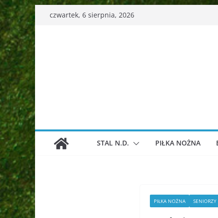
Przejdź
czwartek, 6 sierpnia, 2026
do
treści
STAL N.D.
PIŁKA NOŻNA
PIŁKA NOŻNA
SENIORZY