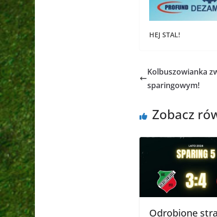
HEJ STAL!
Kolbuszowianka z
sparingowym!
Zobacz ró
Odrobione stra