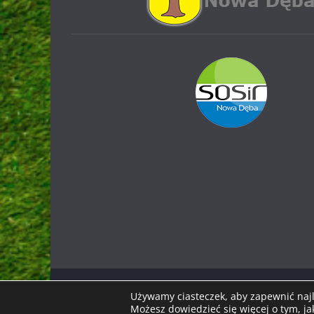
Prawa autorskie © 2026
Stal Nowa Dęba
. Wszystkie
Używamy ciasteczek, aby zapewnić najle
Motyw:
ColorMag
Możesz dowiedzieć się więcej o tym, j
stworzony przez ThemeGrill. Wsp