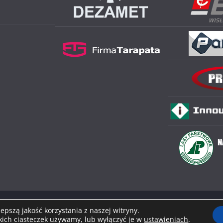
 prawa zastrzeżone.
pszą jakość korzystania z naszej witryny.
akich ciasteczek używamy, lub wyłączyć je w
ierane przez
WordPress
.
ustawieniach
.