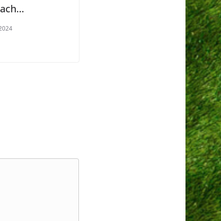
rach…
2024