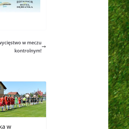
Zwycięstwo w meczu
kontrolnym!
ka w