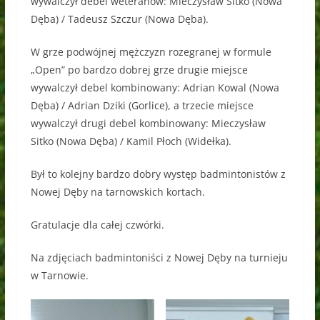
wywalczył debel weteranów: Mieczysław Sitko (Nowa
Dęba) / Tadeusz Szczur (Nowa Dęba).
W grze podwójnej mężczyzn rozegranej w formule
„Open” po bardzo dobrej grze drugie miejsce
wywalczył debel kombinowany: Adrian Kowal (Nowa
Dęba) / Adrian Dziki (Gorlice), a trzecie miejsce
wywalczył drugi debel kombinowany: Mieczysław
Sitko (Nowa Dęba) / Kamil Płoch (Widełka).
Był to kolejny bardzo dobry występ badmintonistów z
Nowej Dęby na tarnowskich kortach.
Gratulacje dla całej czwórki.
Na zdjęciach badmintoniści z Nowej Dęby na turnieju
w Tarnowie.