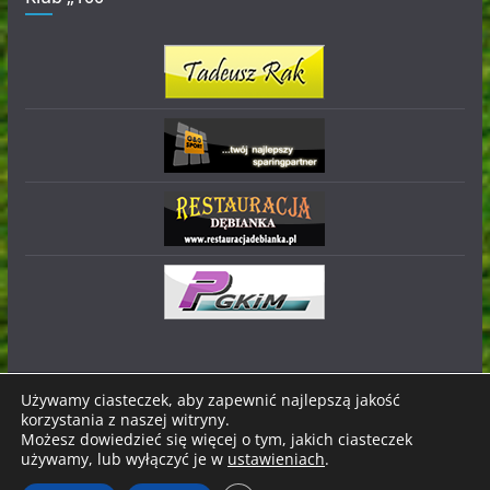
Używamy ciasteczek, aby zapewnić najlepszą jakość
korzystania z naszej witryny.
Prawa autorskie © 2026
Stal Nowa Dęba
. Wszystkie prawa
Możesz dowiedzieć się więcej o tym, jakich ciasteczek
zastrzeżone.
używamy, lub wyłączyć je w
ustawieniach
.
Motyw:
ColorMag
stworzony przez ThemeGrill. Wspierane