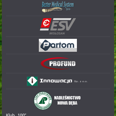
Klub „100”