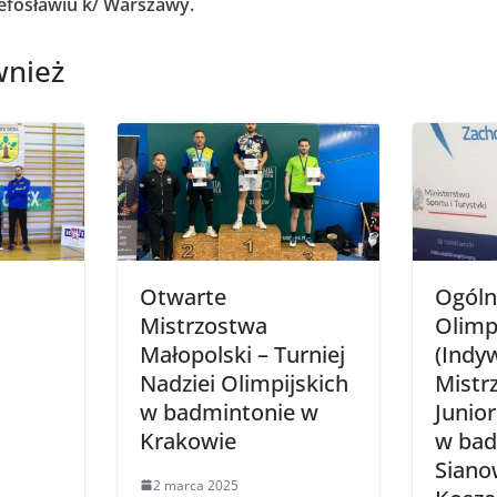
efosławiu k/ Warszawy.
wnież
Otwarte
Ogóln
Mistrzostwa
Olimp
Małopolski – Turniej
(Indy
Nadziei Olimpijskich
Mistr
w badmintonie w
Junio
Krakowie
w bad
Siano
2 marca 2025