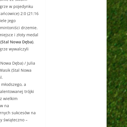
 grze w pojedynku
ańcowice) 2:0 (21:16
iele jego
mintoniści drzemie.
iejsce i złoty medal
 (Stal Nowa Dęba)
.
 grze wywalczyli
l Nowa Dęba) / Julia
 Wasik (Stal Nowa
l.
a młodszego, a
alentowanej trójki
z wielkim
ów na
arnych sukcesów na
ny świąteczno –