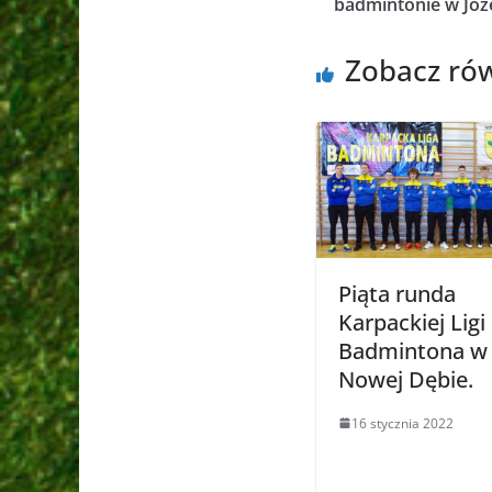
badmintonie w Józ
Zobacz ró
Piąta runda
Karpackiej Ligi
Badmintona w
Nowej Dębie.
16 stycznia 2022