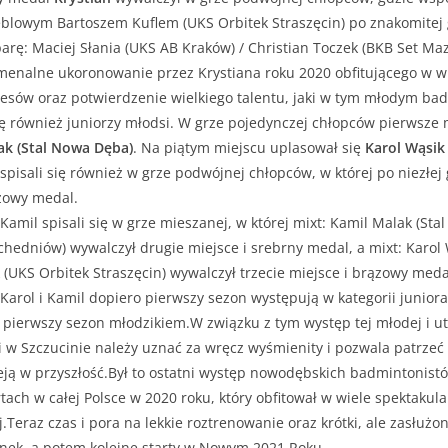
blowym Bartoszem Kuflem (UKS Orbitek Straszęcin) po znakomitej
arę: Maciej Słania (UKS AB Kraków) / Christian Toczek (BKB Set Maz
nomenalne ukoronowanie przez Krystiana roku 2020 obfitującego w w
esów oraz potwierdzenie wielkiego talentu, jaki w tym młodym bad
ię również juniorzy młodsi. W grze pojedynczej chłopców pierwsze m
ak (Stal Nowa Dęba)
. Na piątym miejscu uplasował się
Karol Wąsik
 spisali się również w grze podwójnej chłopców, w której po niezłej
ązowy medal.
i Kamil spisali się w grze mieszanej, w której mixt: Kamil Malak (Sta
chedniów) wywalczył drugie miejsce i srebrny medal, a mixt: Karol
k (UKS Orbitek Straszęcin) wywalczył trzecie miejsce i brązowy meda
 Karol i Kamil dopiero pierwszy sezon występują w kategorii junior
o pierwszy sezon młodzikiem.W związku z tym występ tej młodej i ut
 w Szczucinie należy uznać za wręcz wyśmienity i pozwala patrzeć 
ją w przyszłość.Był to ostatni występ nowodębskich badmintonist
ch w całej Polsce w 2020 roku, który obfitował w wiele spektakul
.Teraz czas i pora na lekkie roztrenowanie oraz krótki, ale zasłużo
ek, a potem kolejne starty w Nowym 2021 Roku.