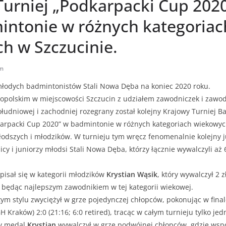
Turniej „Podkarpacki Cup 202
intonie w różnych kategoriac
h w Szczucinie.
m
łodych badmintonistów Stali Nowa Dęba na koniec 2020 roku.
polskim w miejscowości Szczucin z udziałem zawodniczek i zawo
ołudniowej i zachodniej rozegrany został kolejny Krajowy Turniej 
odkarpacki Cup 2020” w badmintonie w różnych kategoriach wiekowy
łodszych i młodzików.
W turnieju tym wręcz fenomenalnie kolejny ju
y i juniorzy młodsi Stali Nowa Dęba, którzy łącznie wywalczyli aż 6
pisał się w kategorii młodzików
Krystian Wąsik
, który wywalczył 2 z
, będąc najlepszym zawodnikiem w tej kategorii wiekowej.
ym stylu zwyciężył w grze pojedynczej chłopców, pokonując w fin
Kraków) 2:0 (21:16; 6:0 retired), tracąc w całym turnieju tylko jed
ty medal
Krystian
wywalczył w grze podwójnej chłopców, gdzie wsp