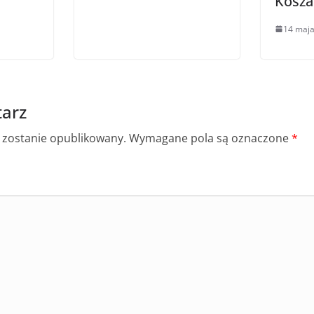
Koszal
14 maj
arz
e zostanie opublikowany.
Wymagane pola są oznaczone
*