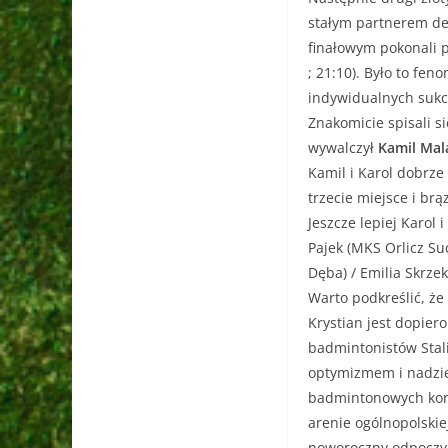
stałym partnerem de
finałowym pokonali p
; 21:10). Było to fe
indywidualnych sukc
Znakomicie spisali s
wywalczył
Kamil Mal
Kamil i Karol dobrze
trzecie miejsce i br
Jeszcze lepiej Karol 
Pajek (MKS Orlicz Su
Dęba) / Emilia Skrze
Warto podkreślić, że
Krystian jest dopier
badmintonistów Stali
optymizmem i nadzie
badmintonowych korta
arenie ogólnopolskiej
noworoczny odpoczyn