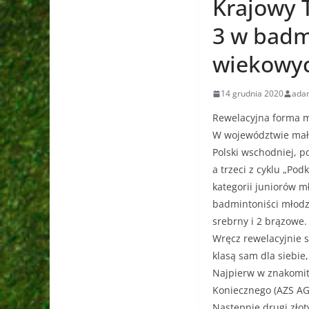
Krajowy 
3 w badm
wiekowyc
14 grudnia 2020
ada
Rewelacyjna forma m
W województwie mało
Polski wschodniej, p
a trzeci z cyklu „P
kategorii juniorów m
badmintoniści młodzic
srebrny i 2 brązowe.
Wręcz rewelacyjnie s
klasą sam dla siebie
Najpierw w znakomit
Koniecznego (AZS AGH 
Następnie drugi zło