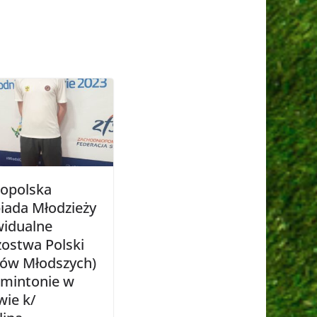
opolska
iada Młodzieży
widualne
zostwa Polski
rów Młodszych)
mintonie w
wie k/