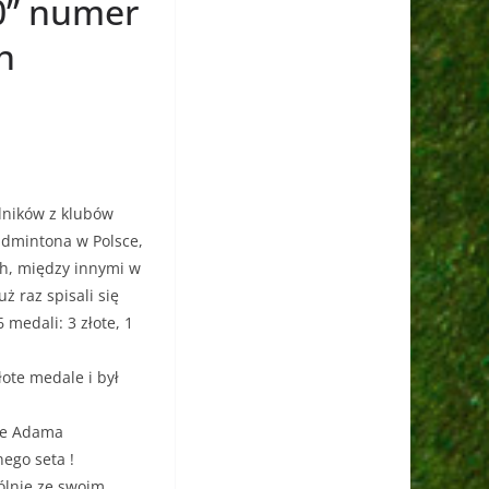
0” numer
h
dników z klubów
Badmintona w Polsce,
ch, między innymi w
ż raz spisali się
 medali: 3 złote, 1
łote medale i był
ale Adama
nego seta !
ólnie ze swoim