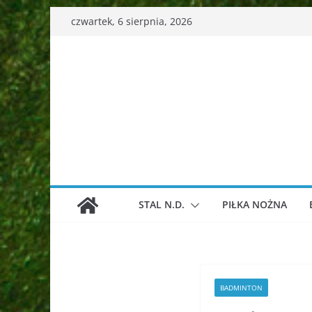
Przejdź
czwartek, 6 sierpnia, 2026
do
treści
STAL N.D.
PIŁKA NOŻNA
BADMINTON