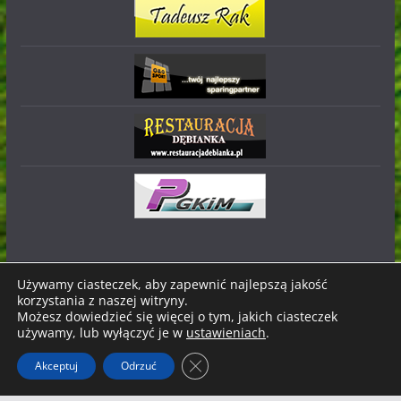
Używamy ciasteczek, aby zapewnić najlepszą jakość
korzystania z naszej witryny.
Prawa autorskie © 2026
Stal Nowa Dęba
. Wszystkie prawa
Możesz dowiedzieć się więcej o tym, jakich ciasteczek
zastrzeżone.
używamy, lub wyłączyć je w
ustawieniach
.
Motyw:
ColorMag
stworzony przez ThemeGrill. Wspierane
Zamknij panel powiadomień o ci
Akceptuj
Odrzuć
przez
WordPress
.