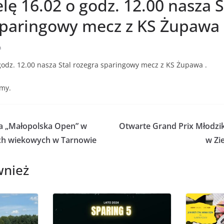
lę 16.02 o godz. 12.00 nasza S
sparingowy mecz z KS Żupawa
n
godz. 12.00 nasza Stal rozegra sparingowy mecz z KS Żupawa .
my.
a „Małopolska Open” w
Otwarte Grand Prix Młodz
ch wiekowych w Tarnowie
w Zi
wnież