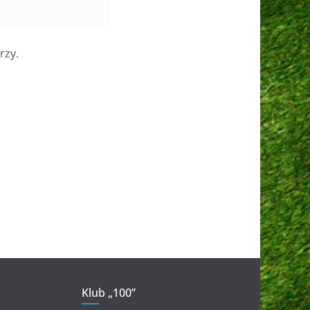
rzy.
Klub „100”