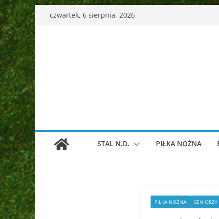
Przejdź
czwartek, 6 sierpnia, 2026
do
treści
STAL N.D.
PIŁKA NOŻNA
PIŁKA NOŻNA
SENIORZY