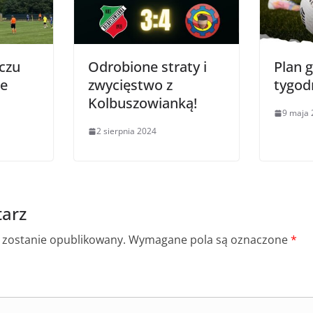
czu
Odrobione straty i
Plan g
ze
zwycięstwo z
tygod
Kolbuszowianką!
9 maja 
2 sierpnia 2024
arz
e zostanie opublikowany.
Wymagane pola są oznaczone
*