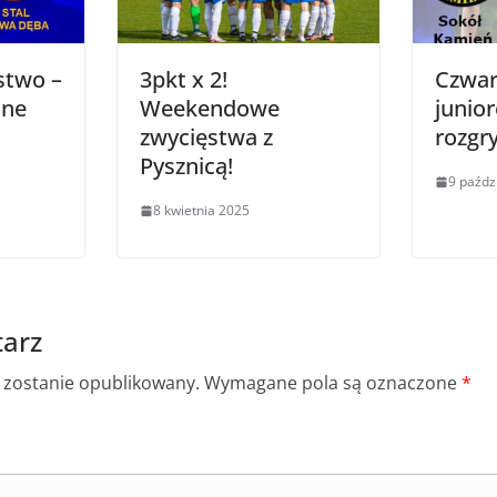
stwo –
3pkt x 2!
Czwar
ane
Weekendowe
junior
zwycięstwa z
rozgr
Pysznicą!
9 paźdz
8 kwietnia 2025
arz
e zostanie opublikowany.
Wymagane pola są oznaczone
*