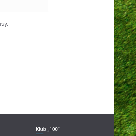
rzy.
Klub „100”