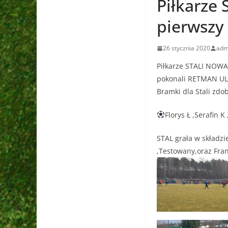
Piłkarze
pierwszy
26 stycznia 2020
adm
Piłkarze STALI NOWA
pokonali RETMAN U
Bramki dla Stali zdob
Florys Ł ,Serafin 
STAL grała w składzi
,Testowany,oraz Fran