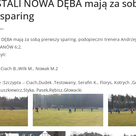
 STALI NOWA DĘBA mają za so
 sparing
in
 DĘBA mają za sobą pierwszy sparing. podopieczni trenera Andrze
LANÓW 6:2.
yli:
K ,Ciach B.,Wilk M., Nowak M.2
e :Szczypta .- Ciach,Dudek ,Testowany, Serafin K., Florys, Kotrych 
uszkiewicz,Styka, Pasek,Rębisz,Głowacki