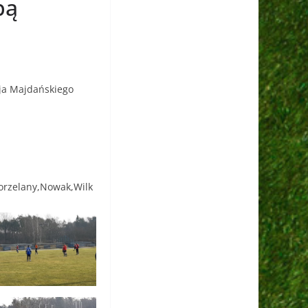
bą
ja Majdańskiego
,Gorzelany,Nowak,Wilk