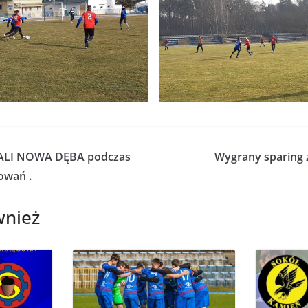
TALI NOWA DĘBA podczas
Wygrany sparing z
owań .
wnież