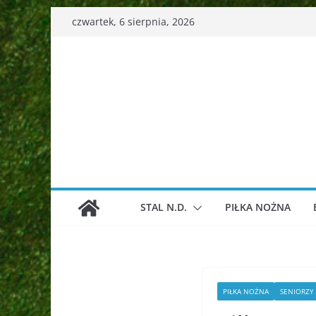
Przejdź
czwartek, 6 sierpnia, 2026
do
treści
STAL N.D.
PIŁKA NOŻNA
PIŁKA NOŻNA
SENIORZY