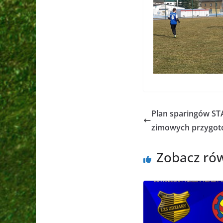
Plan sparingów S
zimowych przygot
Zobacz ró