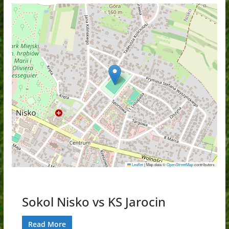
Leaflet
|
Map data ©
OpenStreetMap
contributors
Sokol Nisko vs KS Jarocin
Read More