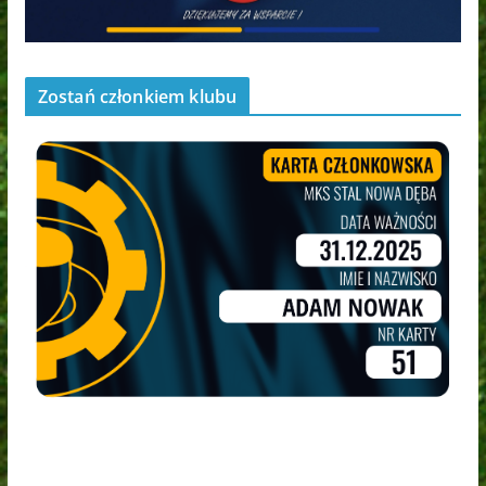
Zostań członkiem klubu