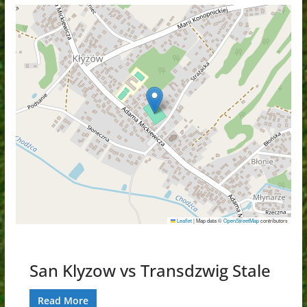
Leaflet
|
Map data ©
OpenStreetMap
contributors
San Klyzow vs Transdzwig Stale
Read More