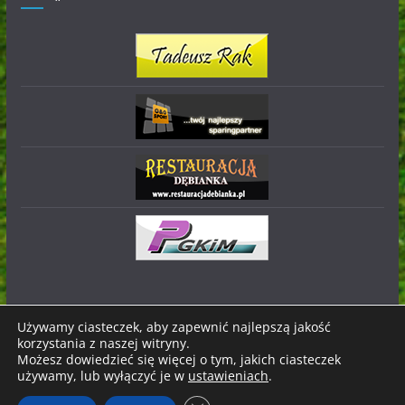
Używamy ciasteczek, aby zapewnić najlepszą jakość
korzystania z naszej witryny.
Prawa autorskie © 2026
Stal Nowa Dęba
. Wszystkie prawa
Możesz dowiedzieć się więcej o tym, jakich ciasteczek
zastrzeżone.
używamy, lub wyłączyć je w
ustawieniach
.
Motyw:
ColorMag
stworzony przez ThemeGrill. Wspierane