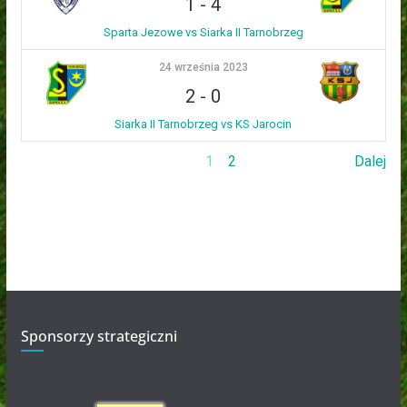
1
-
4
Sparta Jezowe vs Siarka II Tarnobrzeg
24 września 2023
2
-
0
Siarka II Tarnobrzeg vs KS Jarocin
1
2
Dalej
Sponsorzy strategiczni