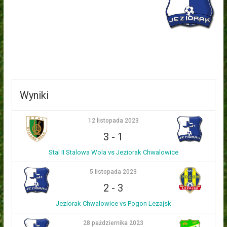
Wyniki
12 listopada 2023
3
-
1
Stal II Stalowa Wola vs Jeziorak Chwalowice
5 listopada 2023
2
-
3
Jeziorak Chwalowice vs Pogon Lezajsk
28 października 2023