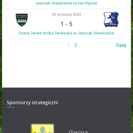
Jeziorak Chwalowice vs San Klyzow
24 września 2023
1
-
5
Dolina-Tanew Wolka Tanewska vs Jeziorak Chwalowice
1
2
Dalej
Sponsorzy strategiczni