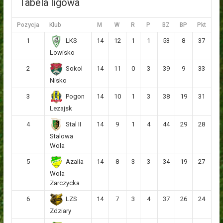
Tabela ligowa
Pozycja
Klub
M
W
R
P
BZ
BP
Pkt
1
14
12
1
1
53
8
37
LKS
Lowisko
2
14
11
0
3
39
9
33
Sokol
Nisko
3
14
10
1
3
38
19
31
Pogon
Lezajsk
4
14
9
1
4
44
29
28
Stal II
Stalowa
Wola
5
14
8
3
3
34
19
27
Azalia
Wola
Zarczycka
6
14
7
3
4
37
26
24
LZS
Zdziary