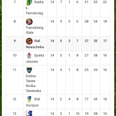
7
14
7
1
6
31
35
22
Siarka
II
Tarnobrzeg
8
14
5
3
6
28
34
18
Transdzwig
Stale
9
14
5
2
7
27
25
17
Stal
Nowa Deba
10
14
5
1
8
27
38
16
Sparta
Jezowe
11
14
5
1
8
25
39
16
Dolina-
Tanew
Wolka
Tanewska
12
14
2
4
8
17
33
10
Stal
Gorzyce
13
14
3
1
10
19
38
10