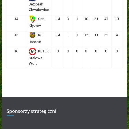
Jeziorak
Chwalowice
14
14
3
1
10
21
47
10
San
Klyzow
15
14
1
1
12
11
52
4
KS
Jarocin
16
0
0
0
0
0
0
0
KSTLK
Stalowa
Wola
Sponsorzy strategiczni