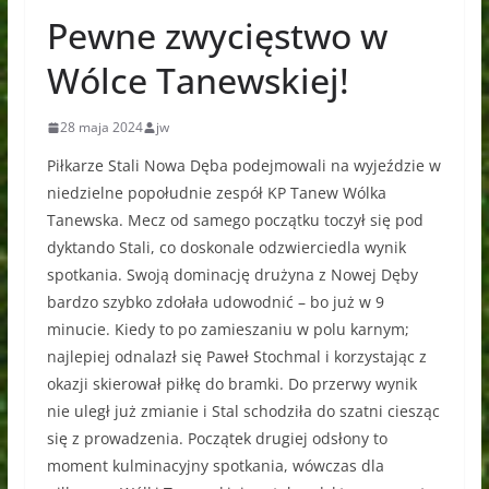
Pewne zwycięstwo w
Wólce Tanewskiej!
28 maja 2024
jw
Piłkarze Stali Nowa Dęba podejmowali na wyjeździe w
niedzielne popołudnie zespół KP Tanew Wólka
Tanewska. Mecz od samego początku toczył się pod
dyktando Stali, co doskonale odzwierciedla wynik
spotkania. Swoją dominację drużyna z Nowej Dęby
bardzo szybko zdołała udowodnić – bo już w 9
minucie. Kiedy to po zamieszaniu w polu karnym;
najlepiej odnalazł się Paweł Stochmal i korzystając z
okazji skierował piłkę do bramki. Do przerwy wynik
nie uległ już zmianie i Stal schodziła do szatni ciesząc
się z prowadzenia. Początek drugiej odsłony to
moment kulminacyjny spotkania, wówczas dla