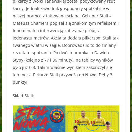
piłkarzy z Wólki Tanewskiej został podyktowany rzut
karny. Jednak zawodnik gospodarzy spotkał się w
naszej bramce z tak zwaną ścianą. Golkiper Stali –
Mateusz Chamera popisał się znakomitym refleksem i
fenomenalną interwencją zatrzymał próbę z
jedenastu metrów. Akcja ta dodała piłkarzom Stali tak
zwanego wiatru w żagle. Doprowadziło to do zmiany
rezultatu spotkania. Po dwóch bramkach Dawida
Stypy (kolejno z 77 i 86 minuty), na tablicy wyników
było już 0:3. Takim właśnie wynikiem zakończył się
ten mecz. Piłkarze Stali przywożą do Nowej Dęby 3
punkty!
Skład Stali: