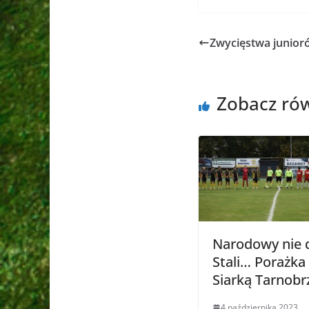
Zwycięstwa junior
Zobacz ró
Narodowy nie 
Stali… Porażka 
Siarką Tarnobr
4 października 2023