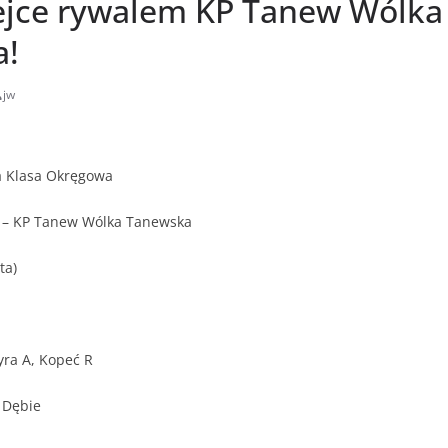
ejce rywalem KP Tanew Wólka
a!
jw
a Klasa Okręgowa
 – KP Tanew Wólka Tanewska
ta)
yra A, Kopeć R
 Dębie