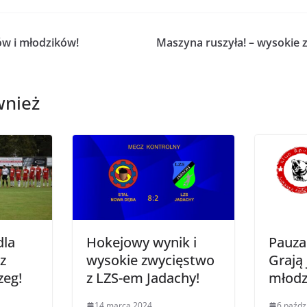
ów i młodzików!
Maszyna ruszyła! – wysokie 
wnież
dla
Hokejowy wynik i
Pauza
z
wysokie zwycięstwo
Grają 
zeg!
z LZS-em Jadachy!
młodz
14 marca 2024
6 paźdz