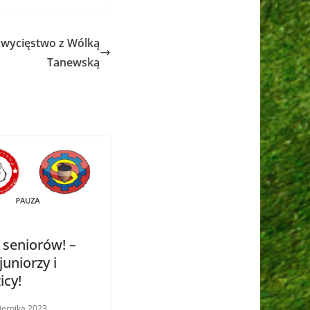
zwycięstwo z Wólką
Tanewską
 seniorów! –
juniorzy i
icy!
iernika 2023