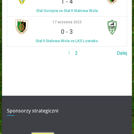
1
-
4
Stal Gorzyce vs Stal II Stalowa Wola
17 września 2023
0
-
3
Stal II Stalowa Wola vs LKS Lowisko
1
2
Dalej
Sponsorzy strategiczni