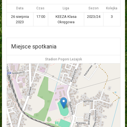
Data
Czas
Liga
Sezon
Kolejka
26 sierpnia
17:00
KEEZA Klasa
2023/24
3
2023
Okręgowa
Miejsce spotkania
Stadion Pogoni Leżajsk