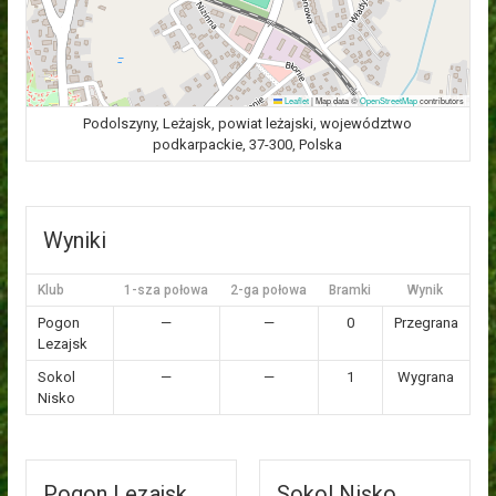
Leaflet
|
Map data ©
OpenStreetMap
contributors
Podolszyny, Leżajsk, powiat leżajski, województwo
podkarpackie, 37-300, Polska
Wyniki
Klub
1-sza połowa
2-ga połowa
Bramki
Wynik
Pogon
—
—
0
Przegrana
Lezajsk
Sokol
—
—
1
Wygrana
Nisko
Pogon Lezajsk
Sokol Nisko