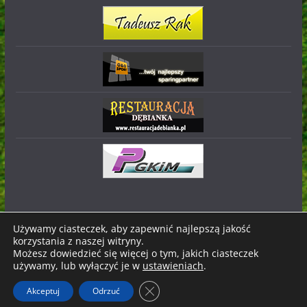
Używamy ciasteczek, aby zapewnić najlepszą jakość
korzystania z naszej witryny.
Prawa autorskie © 2026
Stal Nowa Dęba
. Wszystkie prawa
Możesz dowiedzieć się więcej o tym, jakich ciasteczek
zastrzeżone.
używamy, lub wyłączyć je w
ustawieniach
.
Motyw:
ColorMag
stworzony przez ThemeGrill. Wspierane
Zamknij panel powiadomień o ci
Akceptuj
Odrzuć
przez
WordPress
.